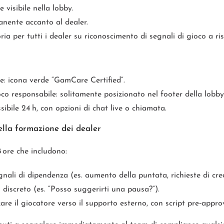
 visibile nella lobby.
anente accanto al dealer.
a per tutti i dealer su riconoscimento di segnali di gioco a ris
ne: icona verde “GamCare Certified”.
oco responsabile: solitamente posizionato nel footer della lobby
sibile 24 h, con opzioni di chat live o chiamata.
ella formazione dei dealer
 ore che includono:
nali di dipendenza (es. aumento della puntata, richieste di cred
 discreto (es. “Posso suggerirti una pausa?”).
are il giocatore verso il supporto esterno, con script pre‑approv