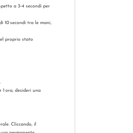
ispetto a 3‑4 secondi per
 10 secondi tra le mani,
el proprio stato
.
 1 ora, desideri una
ale. Cliccando, il
usura permanente