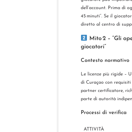
dell’account. Prima di o
45 minuti”. Se il giocato
diretto al centro di sup
Mito 2 – “Gli op
giocatori”
Contesto normativo
Le licenze più rigide 
di Curaçao con requisiti
partner certificatore, ric
parte di autorità indipen
Processi di verifica
ATTIVITÀ