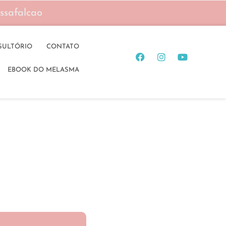
ssafalcao
SULTÓRIO
CONTATO
EBOOK DO MELASMA