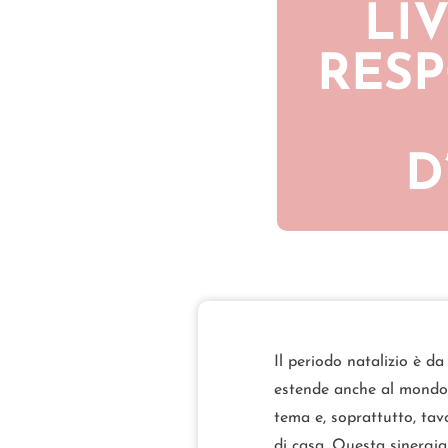
LI
RESP
D
Il periodo natalizio è da
estende anche al mondo d
tema e, soprattutto, tav
di casa. Questa sinergia