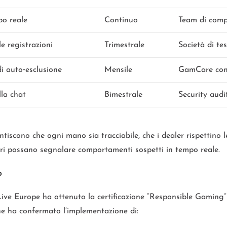
po reale
Continuo
Team di comp
e registrazioni
Trimestrale
Società di te
di auto‑esclusione
Mensile
GamCare comp
lla chat
Bimestrale
Security audi
iscono che ogni mano sia tracciabile, che i dealer rispettino l
ori possano segnalare comportamenti sospetti in tempo reale.
o
ve Europe ha ottenuto la certificazione “Responsible Gaming” p
che ha confermato l’implementazione di: