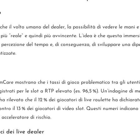
o
che il volto umano del dealer, la possibilità di vedere le mani e
a più “reale” e quindi più avvincente. L’idea è che questa immer
a percezione del tempo e, di conseguenza, di sviluppare una di
tizzate.
mCare mostrano che i tassi di gioco problematico tra gli utenti 
egistrati per le slot a RTP elevato (es. 96,5 %). Un’indagine di 
a rilevato che il 12 % dei giocatori di live roulette ha dichiar
ntro il 13 % dei giocatori di video slot. Questi numeri indicano 
 acceleratore di rischio.
ici dei live dealer